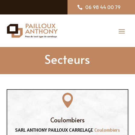
06 98 44 00 79

Secteurs

Coulombiers
SARL ANTHONY PAILLOUX CARRELAGE
Coulombiers