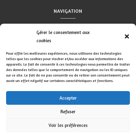
NAVIGATION
Accueil
Contact
Mentions légales
Secteurs
Gérer le consentement aux
Plan du site
cookies
Pour offrir les meilleures expériences, nous utilisons des technologies
telles que les cookies pour stocker et/ou accéder aux informations des
appareils. Le fait de consentir à ces technologies nous permettra de traiter
RÉALISATION
des données telles que le comportement de navigation ou les ID uniques
sur ce site. Le fait de ne pas consentir ou de retirer son consentement peut
avoir un effet négatif sur certaines caractéristiques et fonctions.
Accepter
Recherches fréquentes
Refuser
Carreleur Coulombiers
Carreleur Lusignan
Voir les préférences
© SARL ANTHONY PAILLOUX CARRELAGE - 2026 -
Carreleur Vivonne
Carreleur Rouillé