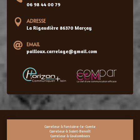
06 98 44 00 79

ADRESSE
La Rigaudière 86370 Marçay

EMAIL
pailloux.carrelage@gmail.com
Carreleur à Fontaine-le-Comte
Carreleur à Saint-Benoît
Carreleur à Coulombiers