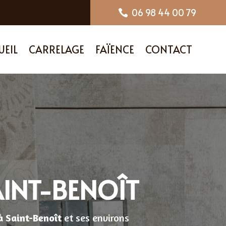
06 98 44 00 79

UEIL
CARRELAGE
FAÏENCE
CONTACT
AINT-BENOÎT
à Saint-Benoît
et ses environs