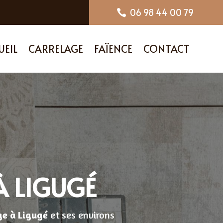
06 98 44 00 79

UEIL
CARRELAGE
FAÏENCE
CONTACT
À LIGUGÉ
ge
à Ligugé
et ses environs