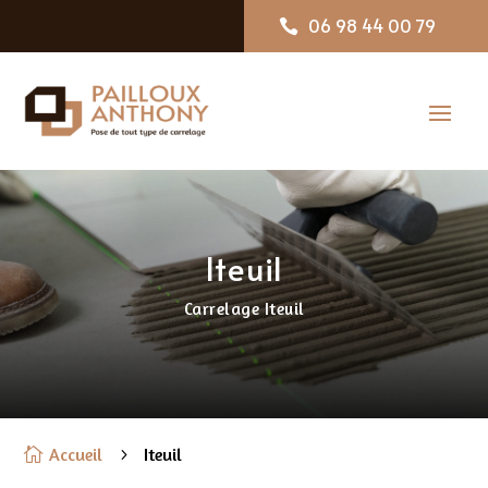
06 98 44 00 79

Iteuil
Carrelage Iteuil
Accueil
Iteuil

5