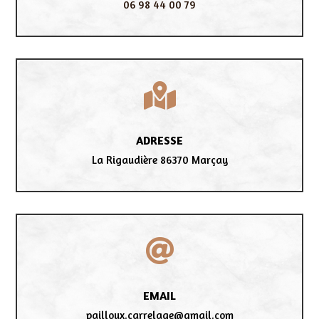
06 98 44 00 79

ADRESSE
La Rigaudière 86370 Marçay

EMAIL
pailloux.carrelage@gmail.com