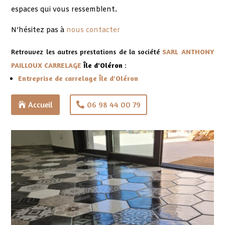
.
espaces qui vous ressemblent
N’hésitez pas à
nous contacter
Retrouvez les autres prestations de la société
SARL ANTHONY
PAILLOUX CARRELAGE
Île d'Oléron
:
Entreprise de carrelage Île d'Oléron
Accueil
06 98 44 00 79